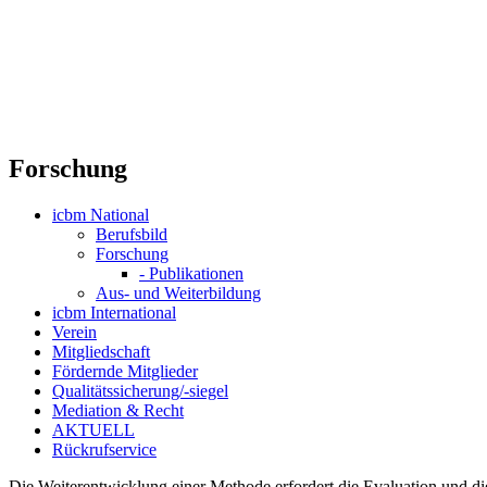
Forschung
icbm National
Berufsbild
Forschung
- Publikationen
Aus- und Weiterbildung
icbm International
Verein
Mitgliedschaft
Fördernde Mitglieder
Qualitätssicherung/-siegel
Mediation & Recht
AKTUELL
Rückrufservice
Die Weiterentwicklung einer Methode erfordert die Evaluation und 